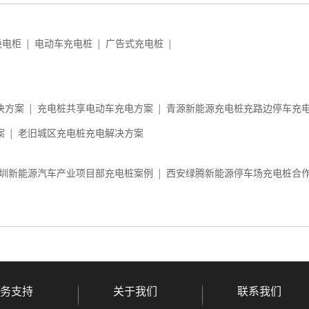
换电柜
电动车充电桩
广告式充电桩
│
│
│
决方案
充电桩共享电动车充电方案
青源新能源充电桩充路边停车充
│
│
案
老旧城区充电桩充电解决方案
│
圳新能源汽车产业项目部充电桩案例
西安绿腾新能源停车场充电桩合
│
务支持
关于我们
联系我们